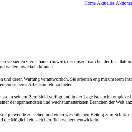
Home
Aktuelles
Aktione
en versierten Gerüstbauer (m/w/d), der unser Team bei der Installatio
und weiterentwickeln können.
en und deren Wartung verantwortlich. Sie arbeiten eng mit unserem Ins
en ein sicheres Arbeitsumfeld zu bieten.
nisse in seinem Berufsfeld verfügt und in der Lage ist, auch komplex
h einer der spannendsten und wachstumsstärksten Branchen der Welt an
r Energiewende zu stehen und einen wesentlichen Beitrag zum Schutz un
 die Möglichkeit, sich beruflich weiterzuentwickeln.